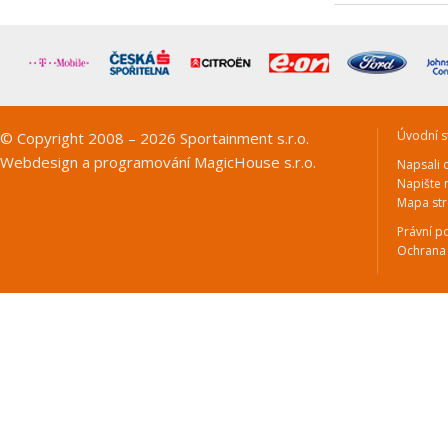
Úvodní s
© Copyright 2008 – 2026 Sportainment s.r.o.
Webdesign a programování
MagicHouse s.r.o.
Napsali 
Napište
Mapa st
Právní p
Ochrana