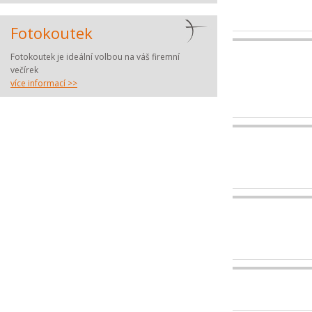
Fotokoutek
Fotokoutek je ideální volbou na váš firemní
večírek
více informací >>