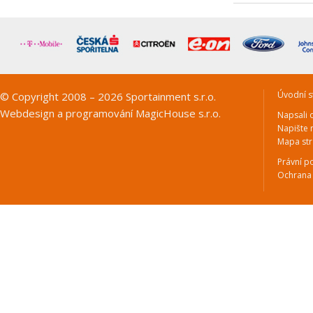
Úvodní s
© Copyright 2008 – 2026 Sportainment s.r.o.
Webdesign a programování
MagicHouse s.r.o.
Napsali 
Napište
Mapa st
Právní p
Ochrana