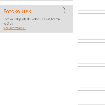
Fotokoutek
Fotokoutek je ideální volbou na váš firemní
večírek
více informací >>