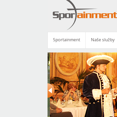
Sportainment
Naše služby
 nádechů,
teré berou