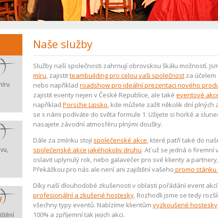
Naše služby
Služby naší společnosti zahrnují obrovskou škálu možností. 
míru
, zajistit
teambuilding pro celou vaši společnost
za účelem z
míru
nebo například
roadshow pro ideální prezentaci nového prod
zajistit eventy nejen v České Republice, ale také
eventové akce
například
Porsche Lipsko
, kde můžete zažít několik dní plných
se s námi podíváte do světa formule 1. Užijete si horké a slun
nasajete závodní atmosféru plnými doušky.
Dále za zmínku stojí
společenské akce
, které patří také do na
vu,
společenské akce jakéhokoliv druhu
. Ať už se jedná o firemní
oslavit uplynulý rok, nebo galavečer pro své klienty a partner
Překážkou pro nás ale není ani zajištění vašeho
promo stánku n
Díky naší dlouhodobé zkušenosti v oblasti pořádání event akc
w
profesionální a zkušené hostesky
. Rozhodli jsme se tedy rozší
všechny typy eventů. Nabízíme klientům
vyzkoušené hostesky
100% a zpříjemní tak jejich akci.
ištění