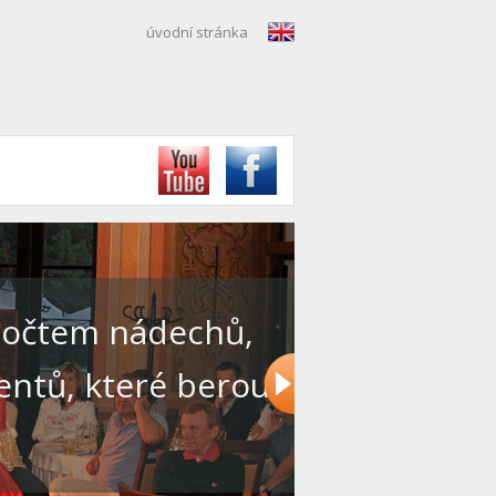
úvodní stránka
počtem nádechů,
tů, které berou