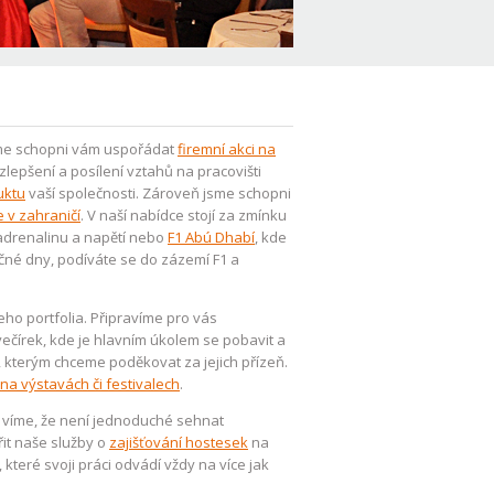
Jsme schopni vám uspořádat
firemní akci na
lepšení a posílení vztahů na pracovišti
uktu
vaší společnosti. Zároveň jsme schopni
 v zahraničí
. V naší nabídce stojí za zmínku
 adrenalinu a napětí nebo
F1 Abú Dhabí
, kde
ečné dny, podíváte se do zázemí F1 a
šeho portfolia. Připravíme pro vás
 večírek, kde je hlavním úkolem se pobavit a
y, kterým chceme poděkovat za jejich přízeň.
a výstavách či festivalech
.
í víme, že není jednoduché sehnat
řit naše služby o
zajišťování hostesek
na
, které svoji práci odvádí vždy na více jak