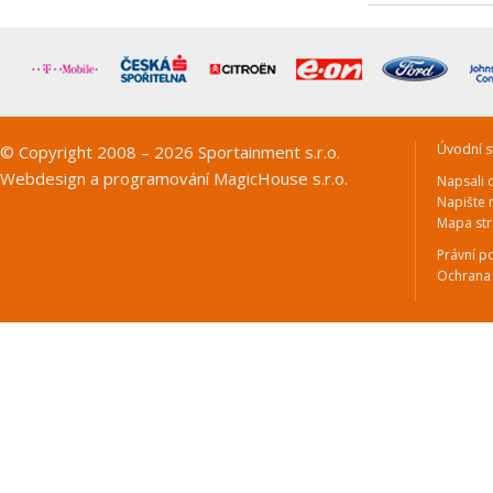
Úvodní s
© Copyright 2008 – 2026 Sportainment s.r.o.
Webdesign a programování
MagicHouse s.r.o.
Napsali 
Napište
Mapa st
Právní p
Ochrana