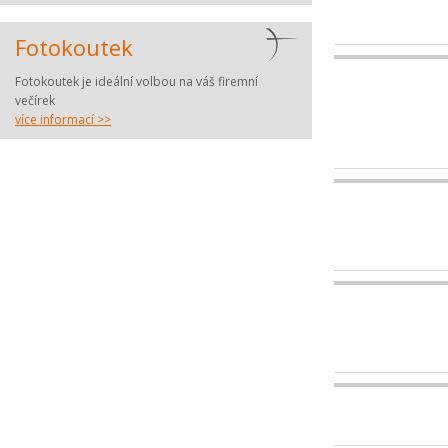
Fotokoutek
Fotokoutek je ideální volbou na váš firemní
večírek
více informací >>