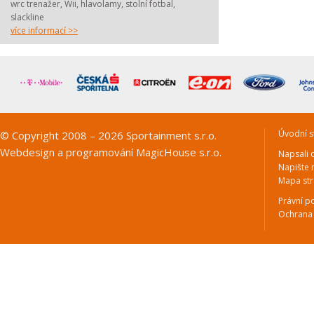
wrc trenažer, Wii, hlavolamy, stolní fotbal,
slackline
více informací >>
Úvodní s
© Copyright 2008 – 2026 Sportainment s.r.o.
Webdesign a programování
MagicHouse s.r.o.
Napsali 
Napište
Mapa st
Právní p
Ochrana