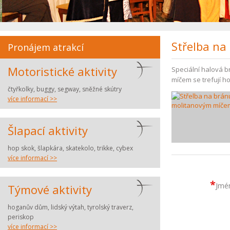
Střelba n
Pronájem atrakcí
Motoristické aktivity
Speciální halová b
míčem se trefují hos
čtyřkolky, buggy, segway, sněžné skútry
více informací >>
Šlapací aktivity
hop skok, šlapkára, skatekolo, trikke, cybex
více informací >>
*
Jmén
Týmové aktivity
hoganův dům, lidský výtah, tyrolský traverz,
periskop
více informací >>