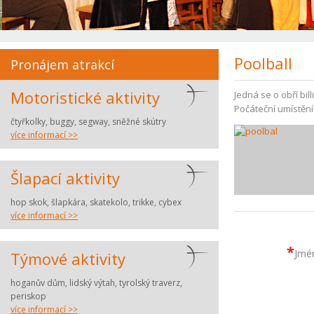
Poolball
Pronájem atrakcí
Motoristické aktivity
Jedná se o obří bil
Počáteční umístění
čtyřkolky, buggy, segway, sněžné skútry
více informací >>
Šlapací aktivity
hop skok, šlapkára, skatekolo, trikke, cybex
více informací >>
*
Jmén
Týmové aktivity
hoganův dům, lidský výtah, tyrolský traverz,
periskop
více informací >>