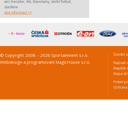
wrc trenažer, Wii, hlavolamy, stolní fotbal,
slackline
více informací >>
Úvodní s
© Copyright 2008 – 2026 Sportainment s.r.o.
Webdesign a programování
MagicHouse s.r.o.
Napsali 
Napište
Mapa st
Právní p
Ochrana