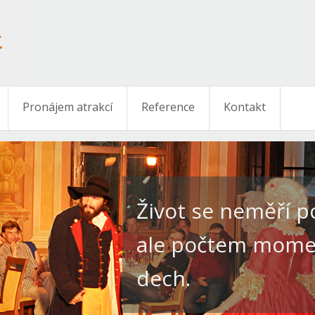
Pronájem atrakcí
Reference
Kontakt
Život se neměří 
ale počtem momen
dech.