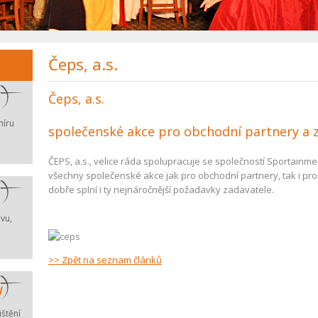
Čeps, a.s.
Čeps, a.s.
míru
společenské akce pro obchodní partnery a
ČEPS, a.s., velice ráda spolupracuje se společností Sportainm
všechny společenské akce jak pro obchodní partnery, tak i pr
dobře splní i ty nejnáročnější požadavky zadavatele.
vu,
>> Zpět na seznam článků
w
ištění