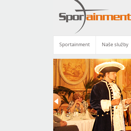
Sportainment
Naše služby
 nádechů,
teré berou