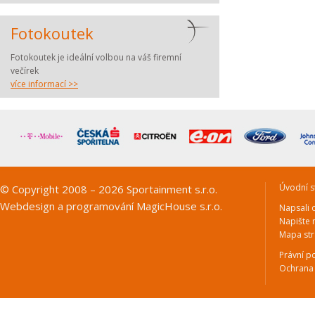
Fotokoutek
Fotokoutek je ideální volbou na váš firemní
večírek
více informací >>
Úvodní s
© Copyright 2008 – 2026 Sportainment s.r.o.
Webdesign a programování
MagicHouse s.r.o.
Napsali 
Napište
Mapa st
Právní p
Ochrana